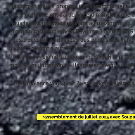
Hasparren vous a proposé un rassemblement le 1
que d'ordinaire ont participé ce dimanche suite 
Nous les avons fêtées en étant au maximum en rou
Prochain rassemblement Bayonne 3 aout et P
Vous trouverez en dessous des photos des véhicu
Il y aura bientôt d'autres photos
Venez nous rejoindre chaque mois PAIR le prem
mois au multifronton de Hasparren avenue Charl
Cette ambiance vous plait ? venez nous rejoind
rassemblement de juillet 2025 avec Soupa