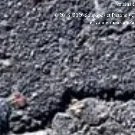
voisins e
© 2016–2026 Soupapes et Pistons • Clu
et youngtimers au P