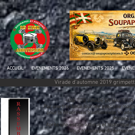
ACCUEIL
EVENEMENTS 2026
EVENEMENTS 2025
EVENE
Virade d'automne 2019 grimpette
UNE TITE VIRADE EN HAUTEUR 
Par une très belle journée avec une magni
pour la désormais traditionnelle Virade
Pistons 
Après une escale ludique et historique da
Nous n'avons perdu personne da