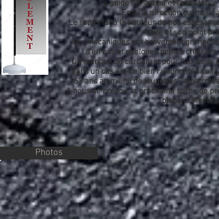
Le guide fut sympa et l'assistanc
Ensuite direction culinaire 
Le repas fût à la hauteur de nos espérance
virade et son point prin
Les mécaniques ont bravement grimpé le 
d'en bas et quelques petites chaleurs
Un manque de carburant pour l'un, deux p
dans un cas est-ce bien raisonnable de fa
63 ans au milieu de jeunettes ? Un arrêt 
A nous de prévoir la prochaine sortie de pr
blanche Merci a
Photos