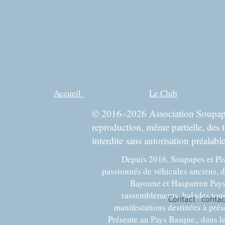
Accueil
Le Club
© 2016–2026 Association Soupapes 
reproduction, même partielle, des 
interdite sans autorisation préalable
Depuis 2016, Soupapes et Pis
passionnés de véhicules anciens, d
Bayonne et Hasparren Pays
rassemblements, balades touri
Contact :
conta
manifestations destinées à prés
Présente au Pays Basque,, dans l