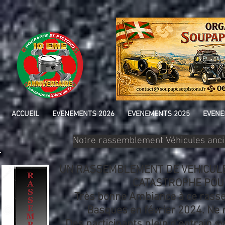
ACCUEIL
EVENEMENTS 2026
EVENEMENTS 2025
EVENE
Notre rassemblement Véhicules ancie
UN RASSEMBLEMENT DE VEHICULE
CATASTROPHE POUR
Très bonne Ambiance à ce rasse
Basques en février 2024. Ne r
Des participants plein d'entrain 