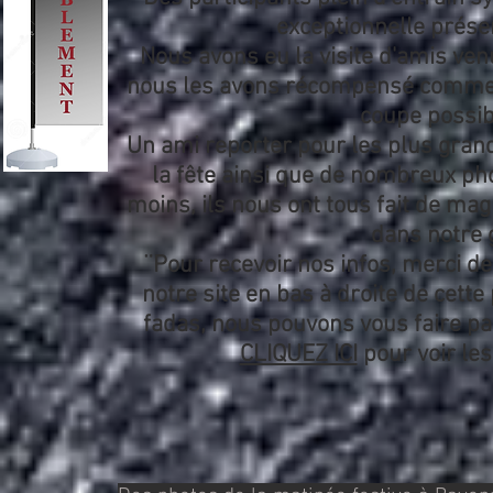
exceptionnelle prése
Nous avons eu la visite d'amis ven
nous les avons récompensé comme il
coupe possibl
Un ami reporter pour les plus gran
la fête ainsi que de nombreux ph
moins, ils nous ont tous fait de m
dans notre 
¨Pour recevoir nos infos, merci d
notre site en bas à droite de cette
fadas, nous pouvons vous faire p
CLIQUEZ ICI
pour voir les