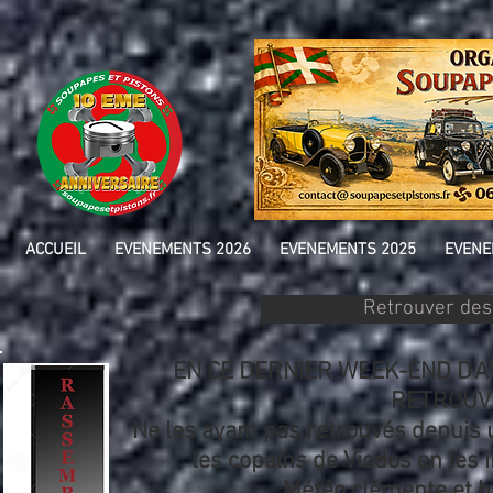
ACCUEIL
EVENEMENTS 2026
EVENEMENTS 2025
EVENE
Retrouver des
EN CE DERNIER WEEK-END D'A
RETROUV
Ne les ayant pas retrouvés depui
les copains de Viodos en les 
Météo clémente et b