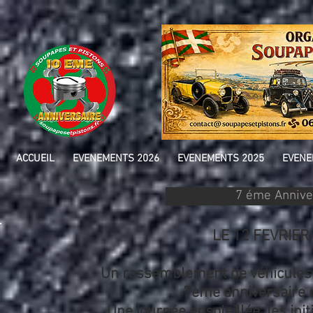
ACCUEIL
EVENEMENTS 2026
EVENEMENTS 2025
EVENE
7 éme Anniver
LE 12 FEVRIE
Un rassemblement de véhicules 
7ème anniversaire d
Une journée ensoleillée, les in