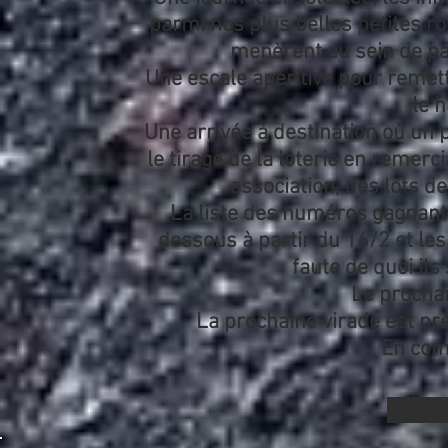
parmi nos plus belles petites r
menèrent au sein de pa
Une escale apéritive pour remett
le 
Une arrivée à destination où un 
le tirage de la loterie en remerci
association, des lots 
La liste des numéros gagnants
dessous à partir du 16/2 et les
faute de quoi ils
Le prochai
La prochaine virade est pr
En comp