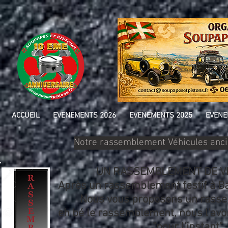
ACCUEIL
EVENEMENTS 2026
EVENEMENTS 2025
EVENE
Notre rassemblement Véhicules anc
UN RASSEMBLEMENT DE V
Après un rassemblement festif à B
Nous vous proposons un rasse
eh bé le rassemblement, nous l'avo
"pour l'instant" ..