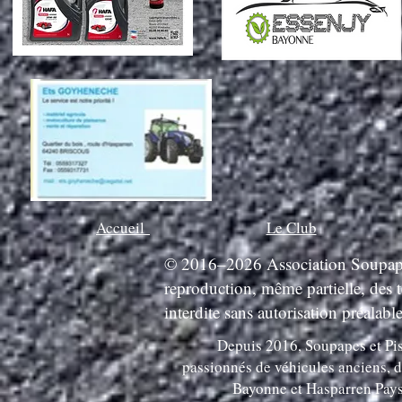
Accueil
Le Club
© 2016–2026 Association Soupapes 
reproduction, même partielle, des 
interdite sans autorisation préalable
Depuis 2016, Soupapes et Pis
passionnés de véhicules anciens, d
Bayonne et Hasparren Pays