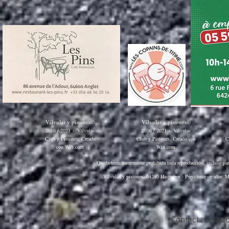
Válvulas y pistones©
Válvulas y pistones©
2016 / 2021
-
Válvulas
2016 / 2021
-
Válvulas
Club y Pistones. Creado
Club y Pistones. Creado con
C
con
Wix.com
Wix.com
- Queda terminantemente prohibida toda reproducción, incluso parci
Válvulas y pistones, 64240 Hasparren - Presidente creador: M
Contact :
conta