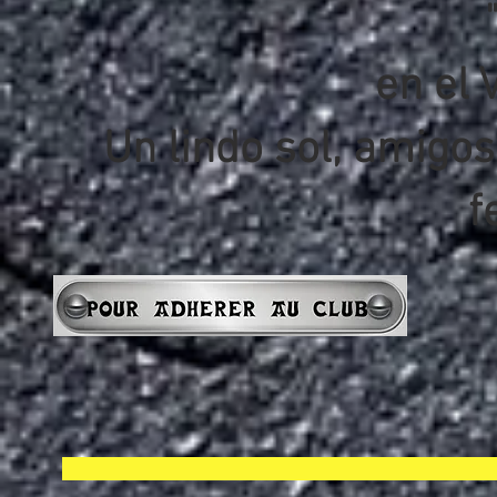
en el 
Un lindo sol, amig
f