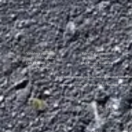
Válvulas y pistones©
Válvulas y pistones©
2016 / 2021
-
Válvulas
2016 / 2021
-
Válvulas
Club y Pistones. Creado
Club y Pistones. Creado con
C
con
Wix.com
Wix.com
- Queda terminantemente prohibida toda reproducción, incluso parci
Válvulas y pistones, 64240 Hasparren - Presidente creador: M
Contact :
conta
Válvulas y pistones©