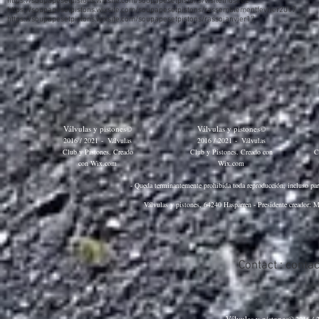
https://soupapesetpistons.wixsite.com/soupapesetpistons/visitemusee2
https://soupapesetpistons.wixsite.com/soupapesetpistons/rassemblementfevrier2017
https://soupapesetpistons.wixsite.com/soupapesetpistons/rassojanvier17
Válvulas y pistones©
Válvulas y pistones©
2016 / 2021
-
Válvulas
2016 / 2021
-
Válvulas
Club y Pistones. Creado
Club y Pistones. Creado con
C
con
Wix.com
Wix.com
- Queda terminantemente prohibida toda reproducción, incluso parci
Válvulas y pistones, 64240 Hasparren - Presidente creador: M
Contact :
conta
Válvulas y pistones©