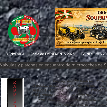
BIENVENIDA
Copie de EVENEMENTS 2025
EVENEMENTS 20
Válvulas y pistones en encuentro de microcoches de 
Muy agradable paso de microc
A unos.... acudimos al primer encuentro in
Algunos vehículos increíbles y un ambiente
400 y sonidos únicos ... lástima que no vino
podríamos haber comparado si un micro
Los que no vinieron se equivo