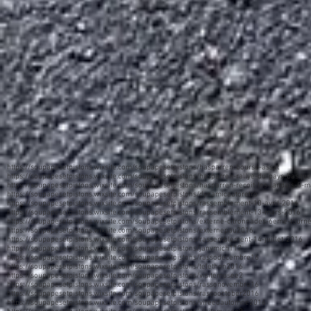
https://soupapesetpistons.wixsite.com/soupapesetpistons/hasparren-bourse-assat
https://soupapesetpistons.wixsite.com/soupapesetpistons/hasparren-rallye-du-pays-basque
https://soupapesetpistons.wixsite.com/soupapesetpistons/hasparren-recoit-les-landais-8-m
https://soupapesetpistons.wixsite.com/soupapesetpistons/dynamicautoretro
https://soupapesetpistons.wixsite.com/soupapesetpistons/rassemblement-10-avril-2016
https://soupapesetpistons.wixsite.com/soupapesetpistons/rassemblement-13-mars-2016
https://soupapesetpistons.wixsite.com/soupapesetpistons/externe-citronnades-6eme-tourn
https://soupapesetpistons.wixsite.com/soupapesetpistons/externepau2016
https://soupapesetpistons.wixsite.com/soupapesetpistons/rassemblement-14-juillet-2016
https://soupapesetpistons.wixsite.com/soupapesetpistons/janvmich117
https://soupapesetpistons.wixsite.com/soupapesetpistons/rassodecembre16
https://soupapesetpistons.wixsite.com/soupapesetpistons/telethon2016
https://soupapesetpistons.wixsite.com/soupapesetpistons/visitemusee2
https://soupapesetpistons.wixsite.com/soupapesetpistons/rassonovembre16
https://soupapesetpistons.wixsite.com/soupapesetpistons/rassooctober2016
https://soupapesetpistons.wixsite.com/soupapesetpistons/vireedautomne2016