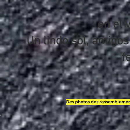
"
en el 
Un lindo sol, amigo
fe
Des photos des rassemblement