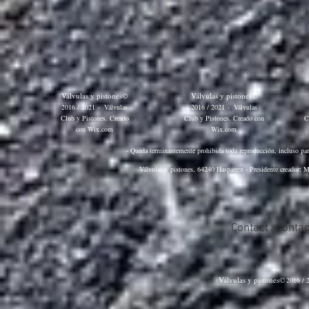
Válvulas y pistones©
Válvulas y pistones©
2016 / 2021
-
Válvulas
2016 / 2021
-
Válvulas
Club y Pistones. Creado
Club y Pistones. Creado con
C
con
Wix.com
Wix.com
- Queda terminantemente prohibida toda reproducción, incluso parci
Válvulas y pistones, 64240 Hasparren - Presidente creador: M
Contact :
conta
Válvulas y pistones©
2016 / 