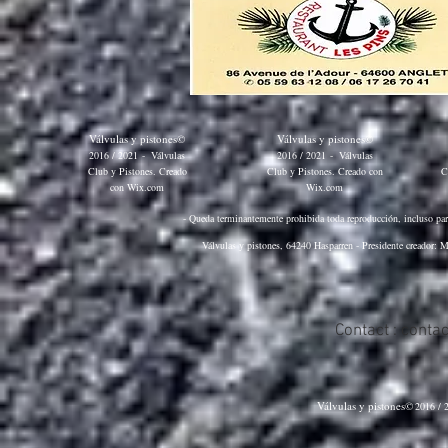
Válvulas y pistones©
Válvulas y pistones©
2016 / 2021
-
Válvulas
2016 / 2021
-
Válvulas
Club y Pistones. Creado
Club y Pistones. Creado con
C
con
Wix.com
Wix.com
- Queda terminantemente prohibida toda reproducción, incluso parci
Válvulas y pistones, 64240 Hasparren - Presidente creador: M
Contact :
conta
Válvulas y pistones©
2016 / 