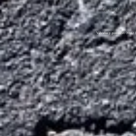
Contact :
conta
Válvulas y pistones©
2016 / 