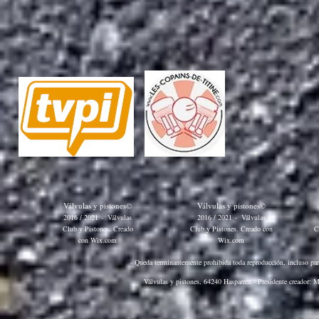
Válvulas y pistones©
Válvulas y pistones©
2016 / 2021
-
Válvulas
2016 / 2021
-
Válvulas
Club y Pistones. Creado
Club y Pistones. Creado con
C
con
Wix.com
Wix.com
- Queda terminantemente prohibida toda reproducción, incluso parci
Válvulas y pistones, 64240 Hasparren - Presidente creador: M