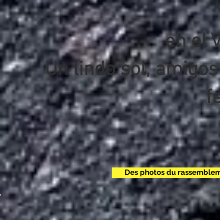
"
en el 
Un lindo sol, amigo
fe
Des photos du rassembleme