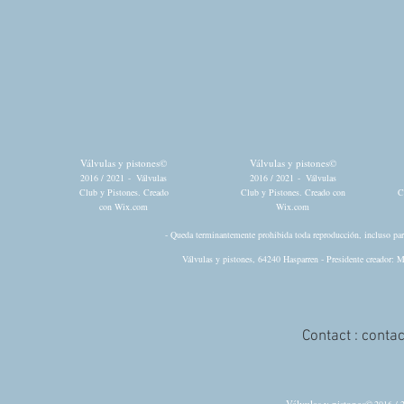
Válvulas y pistones©
Válvulas y pistones©
2016 / 2021
-
Válvulas
2016 / 2021
-
Válvulas
Club y Pistones. Creado
Club y Pistones. Creado con
C
con
Wix.com
Wix.com
- Queda terminantemente prohibida toda reproducción, incluso parci
Válvulas y pistones, 64240 Hasparren - Presidente creador: M
Contact :
conta
Válvulas y pistones©