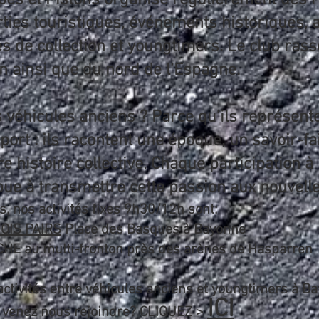
pes et Pistons organise régulièrement des
ties touristiques, événements historiques, ac
es de collection et youngtimers. Le club ra
on ainsi que du nord de l’Espagne.
 véhicules anciens ? Parce qu’ils représent
ort : ils racontent une époque, un savoir-f
e histoire collective. Chaque participation 
e à transmettre cette passion aux nouvelle
, nos activités fixes 9h30/12h sont:
OIS PAIRS
Place des Basques à Bayonne
 au multi-fronton près des arènes de Hasparren
activités entre véhicules anciens et youngtimers à 
ICI
? venez nous rejoindre? CLIQUEZ >