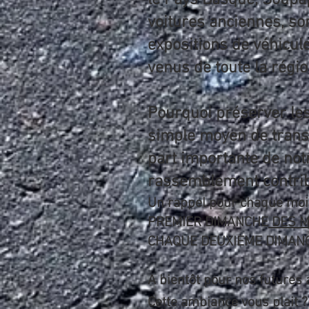
le Pays Basque, Soupa
voitures anciennes, sor
expositions de véhicul
venus de toute la régi
Pourquoi préserver les
simple moyen de transp
part importante de notr
rassemblement contribu
Un rappel pour chaque mois
PREMIER DIMANCHE
DES M
CHAQUE DEUXIEME DIMANCHE
A bientôt pour nos futures 
Cette ambiance vous plait 