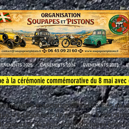
VENEMENTS 2025
EVENEMENTS 2024
EVENEMENTS 2023
E
ipe à la cérémonie commémorative du 8 mai avec d
stons, votre association de passionnés de v
sque, a eu l’honneur de participer à une cé
rapeaux et de véhicules historiques emblém