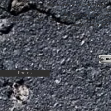
Nombreuses voitures de tous types 
Vous trouve
Toutes n'y sont pas et nous
Lors de la prochaine édition, nous comptons bien réussi
soins pour nous parler de le
Photos