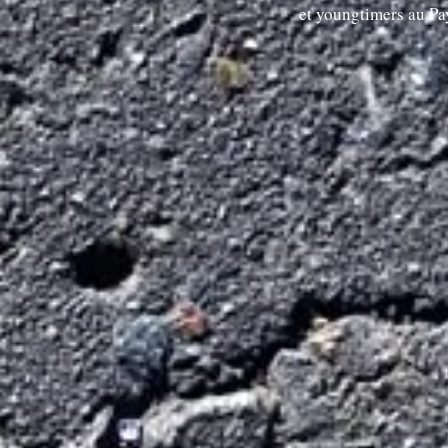
et youngtimers au P