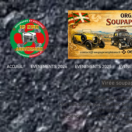
ACCUEIL
EVENEMENTS 2026
EVENEMENTS 2025
EVENE
Virée soupap
VIREE A CASTELJA
Une trés bonne journée avec beauc
Une petite balad
Cependant je trouve qu'il y a eu 
idé