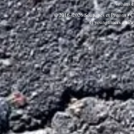
voisins e
© 2016–2026 Soupapes et Pistons • Clu
et youngtimers au P