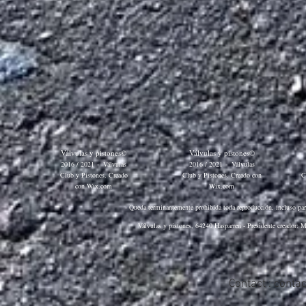
Válvulas y pistones©
Válvulas y pistones©
2016 / 2021
-
Válvulas
2016 / 2021
-
Válvulas
Club y Pistones. Creado
Club y Pistones. Creado con
C
con
Wix.com
Wix.com
- Queda terminantemente prohibida toda reproducción, incluso parci
Válvulas y pistones, 64240 Hasparren - Presidente creador: M
Contact :
conta