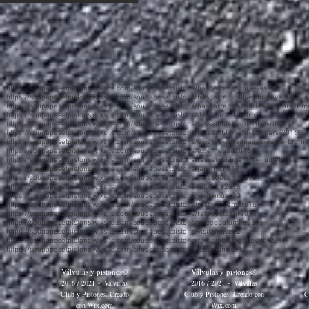
https://soupapesetpistons.wixsite.com/soupapesetpistons/hasparren-bourse-assat
https://soupapesetpistons.wixsite.com/soupapesetpistons/hasparren-rallye-du-pays-basque
https://soupapesetpistons.wixsite.com/soupapesetpistons/hasparren-recoit-les-landais-8-m
https://soupapesetpistons.wixsite.com/soupapesetpistons/dynamicautoretro
https://soupapesetpistons.wixsite.com/soupapesetpistons/rassemblement-10-avril-2016
https://soupapesetpistons.wixsite.com/soupapesetpistons/rassemblement-13-mars-2016
https://soupapesetpistons.wixsite.com/soupapesetpistons/externe-citronnades-6eme-tourn
https://soupapesetpistons.wixsite.com/soupapesetpistons/externepau2016
https://soupapesetpistons.wixsite.com/soupapesetpistons/rassemblement-14-juillet-2016
https://soupapesetpistons.wixsite.com/soupapesetpistons/janvmich117
https://soupapesetpistons.wixsite.com/soupapesetpistons/rassodecembre16
https://soupapesetpistons.wixsite.com/soupapesetpistons/telethon2016
https://soupapesetpistons.wixsite.com/soupapesetpistons/visitemusee2
https://soupapesetpistons.wixsite.com/soupapesetpistons/rassonovembre16
https://soupapesetpistons.wixsite.com/soupapesetpistons/rassooctober2016
https://soupapesetpistons.wixsite.com/soupapesetpistons/vireedautomne2016
https://soupapesetpistons.wixsite.com/soupapesetpistons/visitemusee2
https://soupapesetpistons.wixsite.com/soupapesetpistons/rassemblementfevrier2017
https://soupapesetpistons.wixsite.com/soupapesetpistons/rassojanvier17
Válvulas y pistones©
Válvulas y pistones©
2016 / 2021
-
Válvulas
2016 / 2021
-
Válvulas
Club y Pistones. Creado
Club y Pistones. Creado con
C
con
Wix.com
Wix.com