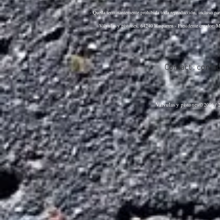
- Queda terminantemente prohibida toda reproducción, incluso parci
Válvulas y pistones, 64240 Hasparren - Presidente creador: M
Contact :
conta
Válvulas y pistones©
2016 / 