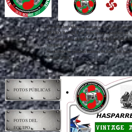
Fotos de los vehículos americanos de unos am
RETRO BASQUE en Hasparren a petición de Vál
No están todos, pero el placer estaba ahí de enco
vehículo.
Se exhibieron muchas marcas de todas las nacio
edición 2018....
FOTOS PÚBLICAS
FOTOS DEL
EQUIPO